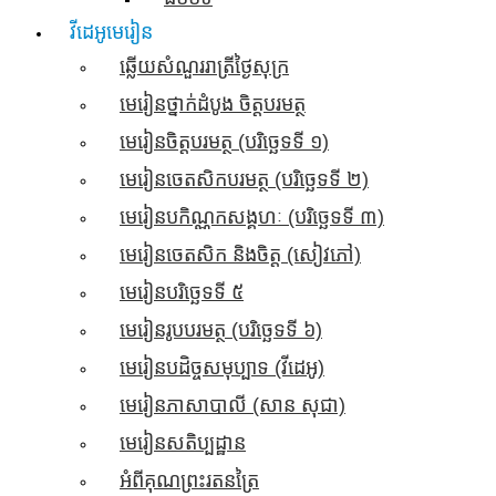
វីដេអូមេរៀន
ឆ្លើយសំណួររាត្រីថ្ងៃសុក្រ
មេរៀនថ្នាក់ដំបូង ចិត្តបរមត្ថ
មេរៀនចិត្តបរមត្ថ (បរិច្ឆេទទី ១)
មេរៀនចេតសិកបរមត្ថ (បរិច្ឆេទទី ២)
មេរៀនបកិណ្ណកសង្គហៈ (បរិច្ឆេទទី ៣)
មេរៀនចេតសិក និងចិត្ត​ (សៀវភៅ)
មេរៀនបរិច្ឆេទទី ៥
មេរៀនរូបបរមត្ថ (បរិច្ឆេទទី ៦)
មេរៀនបដិច្ចសមុប្បាទ​ (វីដេអូ)
មេរៀនភាសាបាលី (សាន សុជា)
មេរៀនសតិប្បដ្ឋាន
អំពីគុណព្រះរតនត្រៃ