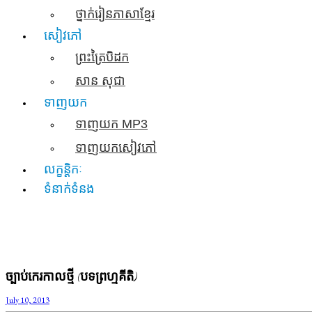
ថ្នាក់រៀនភាសាខ្មែរ
សៀវភៅ
ព្រះត្រៃបិដក
សាន សុជា
ទាញយក
ទាញយក​ MP3
ទាញយកសៀវភៅ
លក្ខន្តិកៈ
ទំនាក់ទំនង
ច្បាប់កេរកាលថ្មី (បទព្រហ្មគីតិ)
July 10, 2013