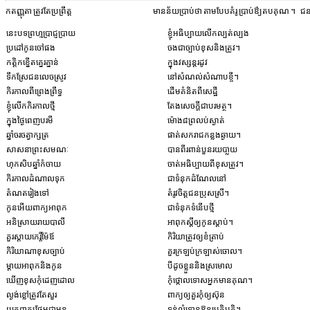
កតញ្ញុតា ត្រូវតែប្រព្រឹត្ត
មានន័យប្រាប់ថា តាមបែបគំរូ ប្រាប់ឳ្យតបគុណ ។
ជន
នេះបទព្រហ្មប្រាជ្ញប្រាយ
ខ្ញុំអធិប្បាយលើកល្បត់ល្បង
ប្រដៅកូនចៅផង
ចងជាច្បាប់ខុសនិងត្រូវ។
កត្ដិកខ្នើតគ្នេរគ្នាន់
ក្នុងវស្សន្ដរដូវ
ទឹកស្រែជនលេចស្រូវ
នៅសំណល់សំណាបខ្ចី។
កិរកាលពីព្រេងព្រឹទ្ធ
ដើមគំនិតពីសេដ្ឋី
ខ្ញុំលើកកិរកាលថ្មី
តែងសេចក្ដីជាបរមត្ថ។
ក្នុងថ្ងៃពេញបរមី
ម៉ោង៨ព្រលប់ស្ងាត់
ឆ្នាំចរចត្វាក្សត្រ
ផាត់សករាជកន្លងឆ្ងាយ។
សាសនាព្រះសមណៈ
បានពីរពាន់បួនរយបា្លយ
ហុកសិបឆ្នាំកំចាយ
ចាត់អធិប្បាយពីខុសត្រូវ។
កិរកាលដំណាលទុក
ជាទំនុកដំណែលនៅ
តំណតរៀងទៅ
តំរូវចិត្ដជនប្រុសស្រី។
កូនអើយពាក្យអាពុក
ជាទំនុកទំនើបថ្មី
អនិស្រាយរាយបាលី
អាពុកស្ដីឲ្យកូនស្ដាប់។
គួរស្ដាយកេរ្ដិ៍ម៉ែឪ
កិរិយាត្រូវឲ្យខំត្រាប់
កិរិយាណាខុសច្បាប់
គួរក្រឡប់ក្រឡាស់ចោល។
ម្ដាយអាពុកនិងកូន
បីដូចខ្លួននិងស្រមោល
ឃើញខុសកុំដេញដោល
កុំថ្កោលទោសអ្នកមានគុណ។
ល្ងង់ខ្លៅត្រូវតែសួរ
ពាក្យឲ្យគួរកុំឲ្យស៊ុន
យកពាក្យផ្អែមជាមុន
ទន់លំទោនឱនប្រតិបត្ដិ។