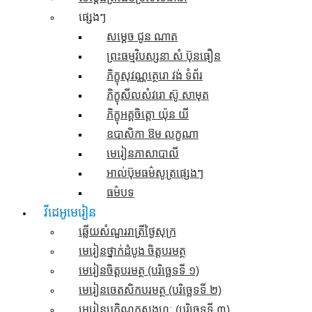
ផ្សេងៗ
សម្តេច ជូន ណាត
ព្រះធម្មវិបស្សនា សំ ប៊ុនធឿន
ភិក្ខុសុវណ្ណត្ថេរោ វង់ ទំព័រ
ភិក្ខុសីលសំវរោ ស៊ូ សាមុត
ភិក្ខុអគ្គចិត្តោ យ៉ុន យី
ឧបាសិកា ឱម លក្ខណា
មេរៀនភាសាបាលី
អាល់ប៊ុមធម៌សូត្រផ្សេងៗ
ធម៌បទ
វីដេអូមេរៀន
ឆ្លើយសំណួររាត្រីថ្ងៃសុក្រ
មេរៀនថ្នាក់ដំបូង ចិត្តបរមត្ថ
មេរៀនចិត្តបរមត្ថ (បរិច្ឆេទទី ១)
មេរៀនចេតសិកបរមត្ថ (បរិច្ឆេទទី ២)
មេរៀនបកិណ្ណកសង្គហៈ (បរិច្ឆេទទី ៣)