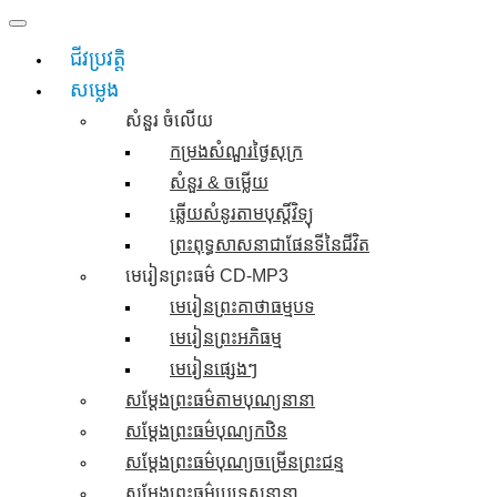
Skip
to
ជីវប្រវត្តិ
content
សម្លេង
សំនួរ ចំលេីយ
កម្រងសំណួរថ្ងៃសុក្រ
សំនួរ & ចម្លើយ
ឆ្លើយសំនូរតាមបុស្តិ៍វិទ្យុ
ព្រះពុទ្ធសាសនាជាផែនទីនៃជីវិត
មេរៀនព្រះធម៌ CD-MP3
មេរៀនព្រះគាថាធម្មបទ
មេរៀនព្រះអភិធម្ម
មេរៀនផ្សេងៗ
សម្តែងព្រះធម៌តាមបុណ្យនានា
សម្តែងព្រះធម៌បុណ្យកឋិន
សម្តែងព្រះធម៌បុណ្យចម្រើនព្រះជន្ម
សម្តែងព្រះធម៌ប្រទេសនានា