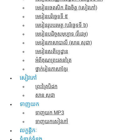
មេរៀនចេតសិក និងចិត្ត​ (សៀវភៅ)
មេរៀនបរិច្ឆេទទី ៥
មេរៀនរូបបរមត្ថ (បរិច្ឆេទទី ៦)
មេរៀនបដិច្ចសមុប្បាទ​ (វីដេអូ)
មេរៀនភាសាបាលី (សាន សុជា)
មេរៀនសតិប្បដ្ឋាន
អំពីគុណព្រះរតនត្រៃ
ថ្នាក់រៀនភាសាខ្មែរ
សៀវភៅ
ព្រះត្រៃបិដក
សាន សុជា
ទាញយក
ទាញយក​ MP3
ទាញយកសៀវភៅ
លក្ខន្តិកៈ
ទំនាក់ទំនង