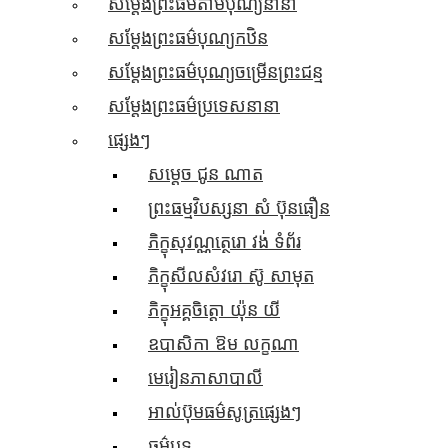
សម្តែងព្រះធម៌តាមបុណ្យនានា
សម្តែងព្រះធម៌បុណ្យកឋិន
សម្តែងព្រះធម៌បុណ្យចម្រើនព្រះជន្ម
សម្តែងព្រះធម៌ប្រទេសនានា
ផ្សេងៗ
សម្តេច ជូន ណាត
ព្រះធម្មវិបស្សនា សំ ប៊ុនធឿន
ភិក្ខុសុវណ្ណត្ថេរោ វង់ ទំព័រ
ភិក្ខុសីលសំវរោ ស៊ូ សាមុត
ភិក្ខុអគ្គចិត្តោ យ៉ុន យី
ឧបាសិកា ឱម លក្ខណា
មេរៀនភាសាបាលី
អាល់ប៊ុមធម៌សូត្រផ្សេងៗ
ធម៌បទ