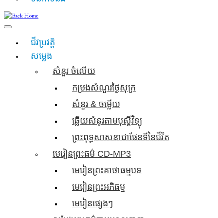
ជីវប្រវត្តិ
សម្លេង
សំនួរ ចំលេីយ
កម្រងសំណួរថ្ងៃសុក្រ
សំនួរ & ចម្លើយ
ឆ្លើយសំនូរតាមបុស្តិ៍វិទ្យុ
ព្រះពុទ្ធសាសនាជាផែនទីនៃជីវិត
មេរៀនព្រះធម៌ CD-MP3
មេរៀនព្រះគាថាធម្មបទ
មេរៀនព្រះអភិធម្ម
មេរៀនផ្សេងៗ