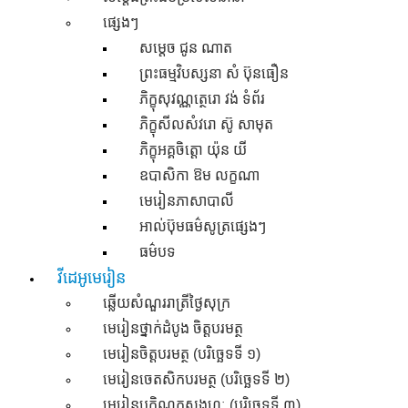
ផ្សេងៗ
សម្តេច ជូន ណាត
ព្រះធម្មវិបស្សនា សំ ប៊ុនធឿន
ភិក្ខុសុវណ្ណត្ថេរោ វង់ ទំព័រ
ភិក្ខុសីលសំវរោ ស៊ូ សាមុត
ភិក្ខុអគ្គចិត្តោ យ៉ុន យី
ឧបាសិកា ឱម លក្ខណា
មេរៀនភាសាបាលី
អាល់ប៊ុមធម៌សូត្រផ្សេងៗ
ធម៌បទ
វីដេអូមេរៀន
ឆ្លើយសំណួររាត្រីថ្ងៃសុក្រ
មេរៀនថ្នាក់ដំបូង ចិត្តបរមត្ថ
មេរៀនចិត្តបរមត្ថ (បរិច្ឆេទទី ១)
មេរៀនចេតសិកបរមត្ថ (បរិច្ឆេទទី ២)
មេរៀនបកិណ្ណកសង្គហៈ (បរិច្ឆេទទី ៣)