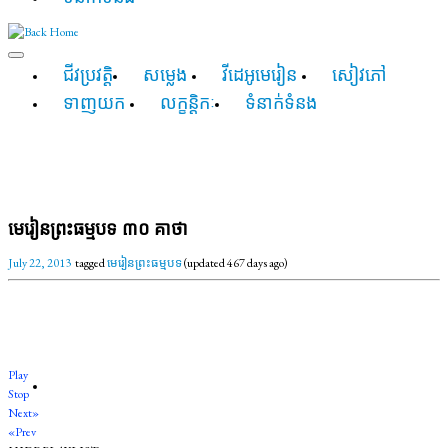
ជីវប្រវត្តិ
សម្លេង
វីដេអូមេរៀន
សៀវភៅ
ទាញយក
លក្ខន្តិកៈ
ទំនាក់ទំនង
មេរៀនព្រះធម្មបទ ៣០ គាថា
July 22, 2013
tagged
មេរៀនព្រះធម្មបទ
(updated 467 days ago)
Play
Stop
Next»
«Prev