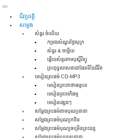
Skip
to
ជីវប្រវត្តិ
content
សម្លេង
សំនួរ ចំលេីយ
កម្រងសំណួរថ្ងៃសុក្រ
សំនួរ & ចម្លើយ
ឆ្លើយសំនូរតាមបុស្តិ៍វិទ្យុ
ព្រះពុទ្ធសាសនាជាផែនទីនៃជីវិត
មេរៀនព្រះធម៌ CD-MP3
មេរៀនព្រះគាថាធម្មបទ
មេរៀនព្រះអភិធម្ម
មេរៀនផ្សេងៗ
សម្តែងព្រះធម៌តាមបុណ្យនានា
សម្តែងព្រះធម៌បុណ្យកឋិន
សម្តែងព្រះធម៌បុណ្យចម្រើនព្រះជន្ម
សម្តែងព្រះធម៌ប្រទេសនានា