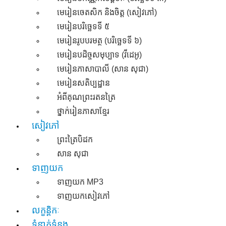
មេរៀនចេតសិក និងចិត្ត​ (សៀវភៅ)
មេរៀនបរិច្ឆេទទី ៥
មេរៀនរូបបរមត្ថ (បរិច្ឆេទទី ៦)
មេរៀនបដិច្ចសមុប្បាទ​ (វីដេអូ)
មេរៀនភាសាបាលី (សាន សុជា)
មេរៀនសតិប្បដ្ឋាន
អំពីគុណព្រះរតនត្រៃ
ថ្នាក់រៀនភាសាខ្មែរ
សៀវភៅ
ព្រះត្រៃបិដក
សាន សុជា
ទាញយក
ទាញយក​ MP3
ទាញយកសៀវភៅ
លក្ខន្តិកៈ
ទំនាក់ទំនង