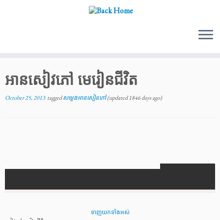
Skip
to
អានសៀវភៅ មេរៀនជីវិត
content
October 25, 2013
tagged
សម្លេងអានសៀនភៅ
(updated 1846 days ago)
ទាញយកទាំងអស់