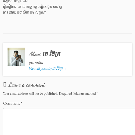
សៀវភៅ មេរៀនជីវិត
រៀបរៀងដោយ លោកគ្រូអគ្គបណ្ឌិត ប៊ុត សាវង្ស
អានដោយ ឧបាសិកា ឱម លក្ខណា
About តេ វិចិត្រ
ក្រុមការងារ
View all posts by តេ វិចិត្រ
→
Leave a comment
Your email address will not be published.
Required fields are marked
*
Comment
*