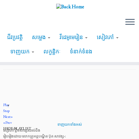
Skip
ជីវប្រវត្តិ
សម្លេង
វីដេអូមេរៀន
សៀវភៅ
to
អានសៀវភៅ ខ្លឹមសារគួរយល់ដឹង
content
ទាញយក
លក្ខន្តិកៈ
ទំនាក់ទំនង
October 25, 2013
tagged
សម្លេងអានសៀនភៅ
(updated 1846 days ago)
Play
Stop
Next»
«Prev
ទាញយកទាំងអស់
HIDE PLAYLIST
សៀវភៅ ខ្លឹមសារគួរយល់ដឹង
រៀបរៀងដោយ លោកគ្រូអគ្គបណ្ឌិត ប៊ុត សាវង្ស<