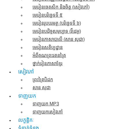
មេរៀនចេតសិក និងចិត្ត​ (សៀវភៅ)
មេរៀនបរិច្ឆេទទី ៥
មេរៀនរូបបរមត្ថ (បរិច្ឆេទទី ៦)
មេរៀនបដិច្ចសមុប្បាទ​ (វីដេអូ)
មេរៀនភាសាបាលី (សាន សុជា)
មេរៀនសតិប្បដ្ឋាន
អំពីគុណព្រះរតនត្រៃ
ថ្នាក់រៀនភាសាខ្មែរ
សៀវភៅ
ព្រះត្រៃបិដក
សាន សុជា
ទាញយក
ទាញយក​ MP3
ទាញយកសៀវភៅ
លក្ខន្តិកៈ
ទំនាក់ទំនង