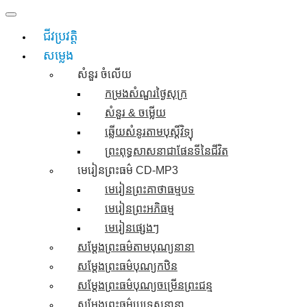
Skip
to
ជីវប្រវត្តិ
content
សម្លេង
សំនួរ ចំលេីយ
កម្រងសំណួរថ្ងៃសុក្រ
សំនួរ & ចម្លើយ
ឆ្លើយសំនូរតាមបុស្តិ៍វិទ្យុ
ព្រះពុទ្ធសាសនាជាផែនទីនៃជីវិត
មេរៀនព្រះធម៌ CD-MP3
មេរៀនព្រះគាថាធម្មបទ
មេរៀនព្រះអភិធម្ម
មេរៀនផ្សេងៗ
សម្តែងព្រះធម៌តាមបុណ្យនានា
សម្តែងព្រះធម៌បុណ្យកឋិន
សម្តែងព្រះធម៌បុណ្យចម្រើនព្រះជន្ម
សម្តែងព្រះធម៌ប្រទេសនានា