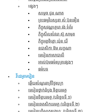
ផ្សេងៗ
សម្តេច ជូន ណាត
ព្រះធម្មវិបស្សនា សំ ប៊ុនធឿន
ភិក្ខុសុវណ្ណត្ថេរោ វង់ ទំព័រ
ភិក្ខុសីលសំវរោ ស៊ូ សាមុត
ភិក្ខុអគ្គចិត្តោ យ៉ុន យី
ឧបាសិកា ឱម លក្ខណា
មេរៀនភាសាបាលី
អាល់ប៊ុមធម៌សូត្រផ្សេងៗ
ធម៌បទ
វីដេអូមេរៀន
ឆ្លើយសំណួររាត្រីថ្ងៃសុក្រ
មេរៀនថ្នាក់ដំបូង ចិត្តបរមត្ថ
មេរៀនចិត្តបរមត្ថ (បរិច្ឆេទទី ១)
មេរៀនចេតសិកបរមត្ថ (បរិច្ឆេទទី ២)
មេរៀនបកិណ្ណកសង្គហៈ (បរិច្ឆេទទី ៣)