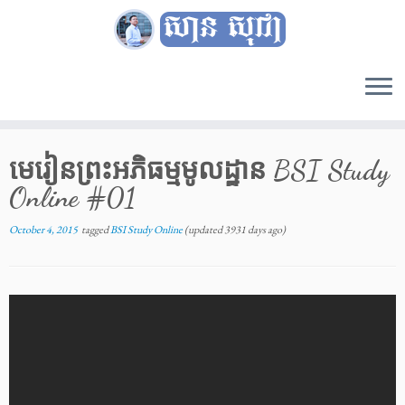
Skip
to
មេរៀនព្រះអភិធម្មមូលដ្ឋាន BSI Study
content
Online #01
October 4, 2015
tagged
BSI Study Online
(updated 3931 days ago)