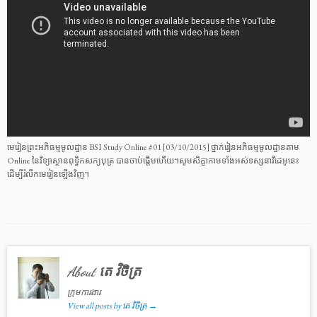
មេរៀនព្រះអភិធម្មមូលដ្ឋាន BSI Study Online #01 [03/10/2015] ថ្នាក់រៀនអភិធម្មមូលដ្ឋានតាម
Online នៃវិទ្យាស្ថានពុទ្ធិកសក្យបុត្រ បានចាប់ផ្តើមហើយ។សូមសិក្ខាកាមទាំងអស់ទស្សនាវីដេអូនេះ
ដើម្បីរំលឹកមេរៀនឡើងវិញ។
About តេ វិចិត្រ
ក្រុមការងារ
View all posts by តេ វិចិត្រ
→