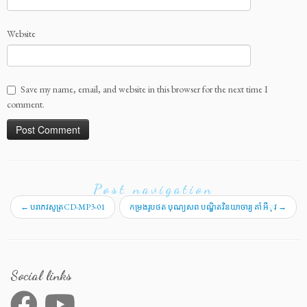
Website
Save my name, email, and website in this browser for the next time I
comment.
Post navigation
←
បរាភវសូត្រCD-MP3-01
កម្រងរូបថត បុណ្យសព បណ្ឌិតវិនយាចារ្យ គាំ អីុវ
→
Social links