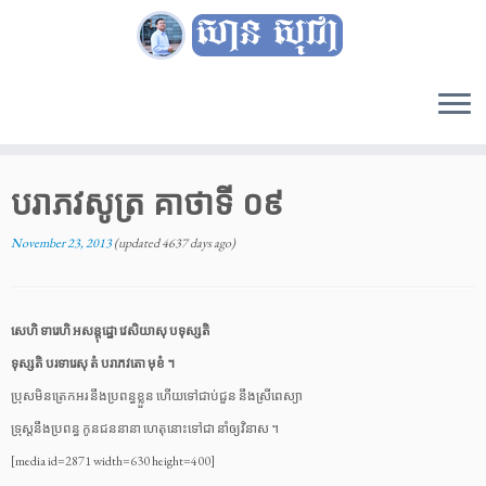
Skip
to
បរាភវសូត្រ គាថាទី​ ០៩
content
November 23, 2013
(updated 4637 days ago)
សេហិ ទារេហិ អសន្តុដ្ឋោ វេសិយាសុ បទុស្សតិ
ទុស្សតិ បរទារេសុ តំ បរាភវតោ មុខំ
។
ប្រុសមិនត្រេកអរ នឹងប្រពន្ធខ្លួន ហើយទៅជាប់ជួន នឹងស្រីពេស្យា
ទ្រុស្តនឹងប្រពន្ធ កូនជននានា ហេតុនោះទៅជា នាំឲ្យវិនាស ។
[media id=2871 width=630 height=400]