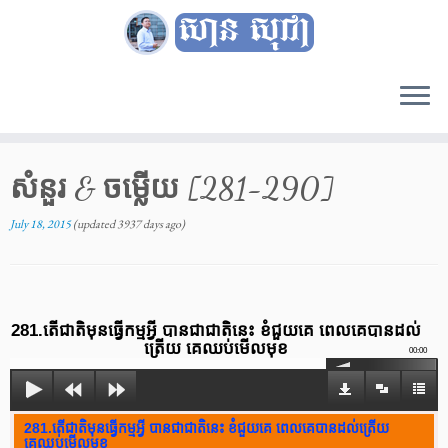
Skip
to
content
សំនួរ & ចម្លើយ [281-290]
July 18, 2015
(updated 3937 days ago)
281.តើជាតិមុនធ្វើកម្មអ្វី បានជាជាតិនេះ ខំជួយគេ ពេលគេបានដល់
ត្រើយ គេឈប់មើលមុខ
00:00
281.តើជាតិមុនធ្វើកម្មអ្វី បានជាជាតិនេះ ខំជួយគេ ពេលគេបានដល់ត្រើយ
គេឈប់មើលមុខ