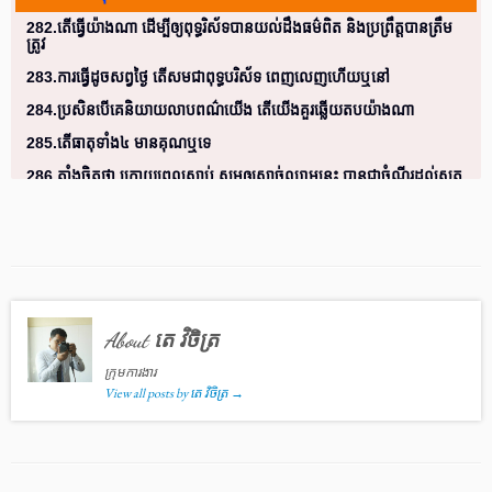
282.តើធ្វើយ៉ាងណា ដើម្បីឲ្យពុទ្ធរិស័ទបានយល់ដឹងធម៌ពិត និងប្រព្រឹត្តបានត្រឹម
ត្រូវ
283.ការធ្វើដូចសព្វថ្ងៃ តើសមជាពុទ្ធបរិស័ទ ពេញលេញហើយឬនៅ
284.ប្រសិនបើគេនិយាយលាបពណ៌យើង តើយើងគួរឆ្លើយតបយ៉ាងណា
285.តើធាតុទាំង៤ មានគុណឬទេ
286.តាំងចិត្តថា ក្រោយពេលស្លាប់ សូមឲ្យសាច់ឈាមនេះ បានជាចំណីរដល់សត្វ
ទាំងឡាយតើបានបុណ្យឬទេ
287.បើដឹងថាចលនាហ្នឹងល្អដើម្បីជួយជាតិហើយ ហេតុអ្វីក៏មិនចូលរួម
288.តើធម៌ខន្តី ធ្វើឲ្យខ្មែរទន់ខ្សោយឬ
289.តើធម៌ខន្តី ធ្វើឲ្យខ្មែរទន់ខ្សោយឬ(1)
290.តើព្រះពុទ្ធសាសនា ជួយអ្វីខ្លះដល់សង្គម
About តេ វិចិត្រ
ក្រុមការងារ
View all posts by តេ វិចិត្រ
→